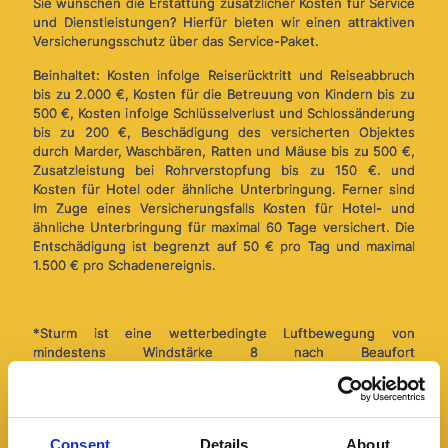
Sie wünschen die Erstattung zusätzlicher Kosten für Service
und Dienstleistungen? Hierfür bieten wir einen attraktiven
Versicherungsschutz über das Service-Paket.
Beinhaltet: Kosten infolge Reiserücktritt und Reiseabbruch
bis zu 2.000 €, Kosten für die Betreuung von Kindern bis zu
500 €, Kosten infolge Schlüsselverlust und Schlossänderung
bis zu 200 €, Beschädigung des versicherten Objektes
durch Marder, Waschbären, Ratten und Mäuse bis zu 500 €,
Zusatzleistung bei Rohrverstopfung bis zu 150 €. und
Kosten für Hotel oder ähnliche Unterbringung. Ferner sind
Im Zuge eines Versicherungsfalls Kosten für Hotel- und
ähnliche Unterbringung für maximal 60 Tage versichert. Die
Entschädigung ist begrenzt auf 50 € pro Tag und maximal
1.500 € pro Schadenereignis.
*Sturm ist eine wetterbedingte Luftbewegung von
mindestens Windstärke 8 nach Beaufort
(Windgeschwindigkeit mindestens 62 km/Stunde). Ist die
Windstärke für den Schadensort nicht feststellbar, so wird
Windstärke 8 unterstellt, wenn der Versicherungsnehmer
nachweist, dass die Luftbewegung in der Umgebung des
Consent
Details
About
Versicherungsgrundstücks Schäden an Gebäuden in