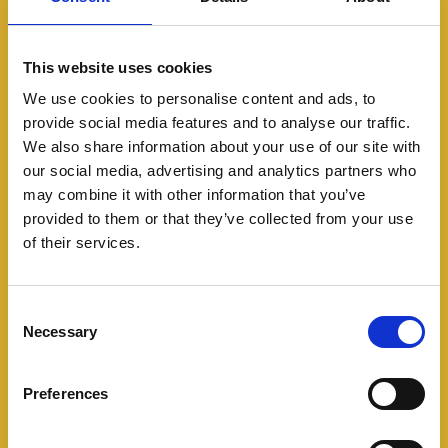
einwandfreiem Zustand oder an ebenso widerstandsfähigen
anderen Sachen angerichtet hat, oder dass der Schaden
wegen des einwandfreien Zustandes des versicherten
This website uses cookies
Gebäudes oder des Gebäudes, in dem sich die versicherten
Sachen befunden haben, oder mit diesem Gebäude baulich
We use cookies to personalise content and ads, to
verbundenen Gebäuden, nur durch Sturm entstanden sein
provide social media features and to analyse our traffic.
können. Es gilt eine Wartezeit von zwei Wochen ab
We also share information about your use of our site with
Antragsstellung.
our social media, advertising and analytics partners who
**Nicht versichert gilt die Gefahr Überschwemmung bei
may combine it with other information that you’ve
den folgenden Kriterien:
provided to them or that they’ve collected from your use
als mittelbare und unmittelbare Folge von
of their services.
Sturmflut/Sturmhochwasser.
infolge von aufsteigendem Grundwasser.
Consent
In Deutschland: Risiken in den ZÜRS-Zonen 3 und 4
Necessary
(Zonierungssystem für Überschwemmung, Rückstau
Selection
und Starkregen).
In Österreich: Risiken in der Hora-Zone HQ30
Preferences
In Dänemark, Belgien, Frankreich und Luxemburg
infolge Hochwasser und Starkregen